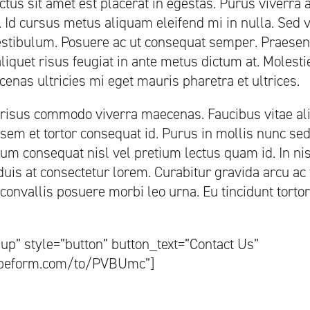
ctus sit amet est placerat in egestas. Purus viverra 
. Id cursus metus aliquam eleifend mi in nulla. Sed v
estibulum. Posuere ac ut consequat semper. Praesent
aliquet risus feugiat in ante metus dictum at. Molesti
enas ultricies mi eget mauris pharetra et ultrices.
risus commodo viverra maecenas. Faucibus vitae ali
em et tortor consequat id. Purus in mollis nunc sed.
psum consequat nisl vel pretium lectus quam id. In nis
 duis at consectetur lorem. Curabitur gravida arcu ac 
nvallis posuere morbi leo urna. Eu tincidunt tortor 
p” style=”button” button_text=”Contact Us”
typeform.com/to/PVBUmc”]