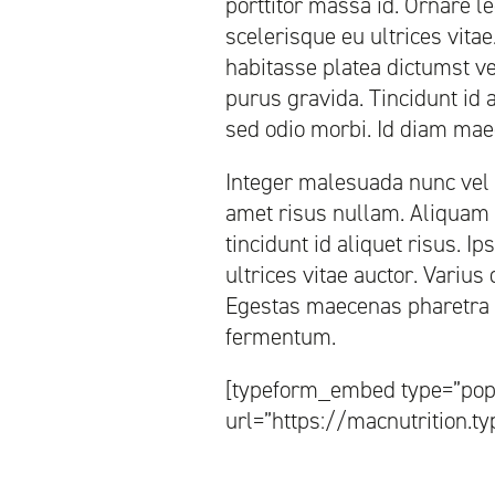
porttitor massa id. Ornare le
scelerisque eu ultrices vitae
habitasse platea dictumst v
purus gravida. Tincidunt id 
sed odio morbi. Id diam maec
Integer malesuada nunc vel 
amet risus nullam. Aliquam s
tincidunt id aliquet risus. I
ultrices vitae auctor. Varius
Egestas maecenas pharetra co
fermentum.
[typeform_embed type=”popu
url=”https://macnutrition.